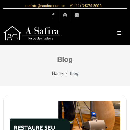
contato@asafira.com.br
(11) 94075-5888
Facebook
Instagram
linkedin
Blog
Home
Blog