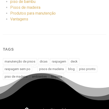
piso de bambu
Pisos de madeira
Produtos para manutenção
Vantagens
TAGS
manutenção de pisos
dicas
raspagem
deck
raspagem sem po
pisos de madeira
blog
piso pronto
piso de madeira
ambientes
limpeza