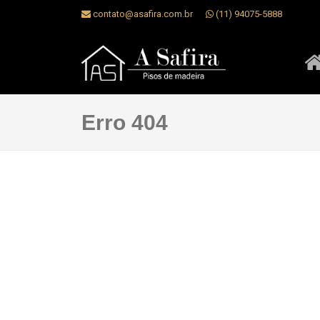
contato@asafira.com.br
(11) 94075-5888
Erro 404